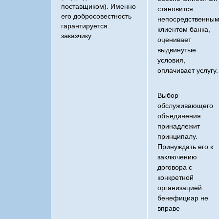
поставщиком). Именно
становится
его добросовестность
непосредственны
гарантируется
клиентом банка,
заказчику
оценивает
выдвинутые
условия,
оплачивает услугу.
Выбор
обслуживающего
объединения
принадлежит
принципалу.
Принуждать его к
заключению
договора с
конкретной
организацией
бенефициар не
вправе