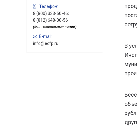
прод
Телефон:
8 (800) 333-50-46;
пост
8 (812) 648-00-56
сотр
(Многоканальные линии)
E-mail:
info@ecfp.ru
В ус
Инст
муни
прои
Бесс
объе
рубл
друг