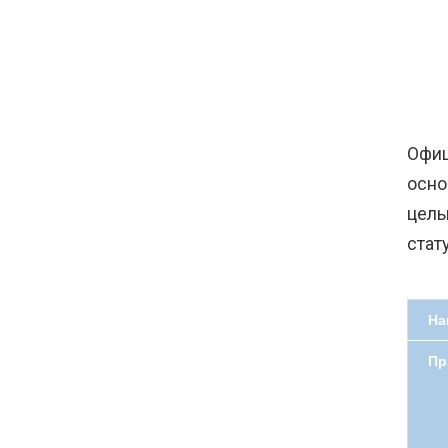
Офиц
осно
цель
стат
На
Пр