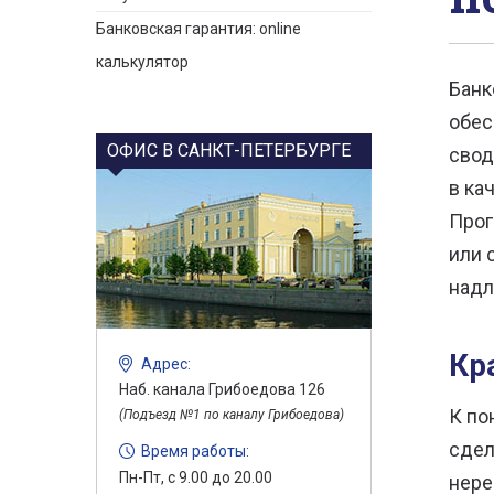
Банковская гарантия: online
калькулятор
Банк
обес
ОФИС В САНКТ-ПЕТЕРБУРГЕ
свод
в ка
Прог
или 
надл
Кр
Адрес:
Наб. канала Грибоедова 126
К по
(Подъезд №1 по каналу Грибоедова)
сдел
Время работы:
Пн-Пт, с 9.00 до 20.00
нере