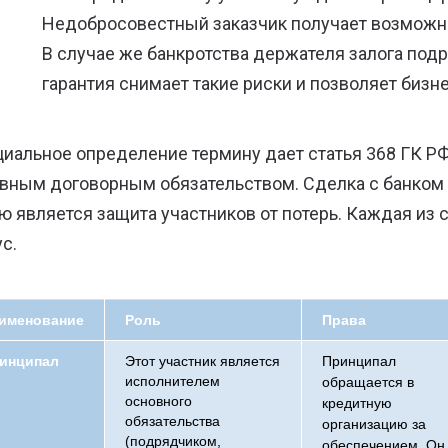
Недобросовестный заказчик получает возможно
В случае же банкротства держателя залога подр
гарантия снимает такие риски и позволяет бизн
иальное определение термину дает статья 368 ГК РФ
вным договорным обязательством. Сделка с банком н
ю является защита участников от потерь. Каждая из
ус.
именование
Роль
Права
инципал
Этот участник является
Принципал
исполнителем
обращается в
основного
кредитную
обязательства
организацию за
(подрядчиком,
обеспечением. Он