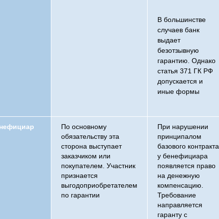
В большинстве
случаев банк
выдает
безотзывную
гарантию. Однако
статья 371 ГК РФ
допускается и
иные формы
нефициар
По основному
При нарушении
обязательству эта
принципалом
сторона выступает
базового контракта
заказчиком или
у бенефициара
покупателем. Участник
появляется право
признается
на денежную
выгодоприобретателем
компенсацию.
по гарантии
Требование
направляется
гаранту с