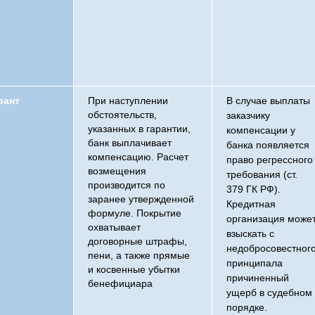
рант
При наступлении
В случае выплаты
обстоятельств,
заказчику
указанных в гарантии,
компенсации у
банк выплачивает
банка появляется
компенсацию. Расчет
право регрессного
возмещения
требования (ст.
производится по
379 ГК РФ).
заранее утвержденной
Кредитная
формуле. Покрытие
организация може
охватывает
взыскать с
договорные штрафы,
недобросовестног
пени, а также прямые
принципала
и косвенные убытки
причиненный
бенефициара
ущерб в судебном
порядке.