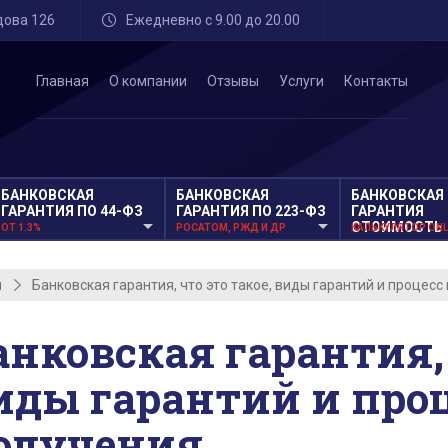
едова 126
Ежедневно с 9.00 до 20.00
Главная
О компании
Отзывы
Услуги
Контакты
БАНКОВСКАЯ
БАНКОВСКАЯ
БАНКОВСКАЯ
ГАРАНТИЯ ПО 44-ФЗ
ГАРАНТИЯ ПО 223-ФЗ
ГАРАНТИЯ
СТОИМОСТЬ
ОТ 1.3%
РОСАТОМ, РЖД И ДР
КАЛЬКУЛЯТОР ONL
я
Банковская гарантия, что это такое, виды гарантий и процесс
анковская гарантия, 
иды гарантий и про
олучения